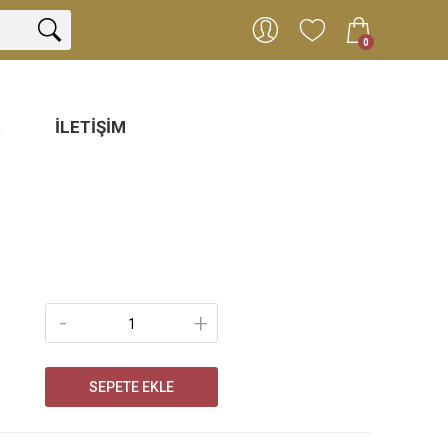
0
R
İLETIŞIM
-
+
SEPETE EKLE