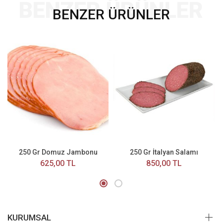
BENZER ÜRÜNLER
BENZER ÜRÜNLER
250 Gr Domuz Jambonu
250 Gr İtalyan Salamı
625,00 TL
850,00 TL
KURUMSAL